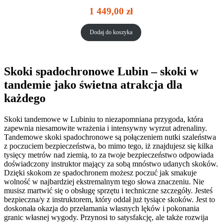
1 449,00
zł
Dodaj do koszyka
Skoki spadochronowe Lubin – skoki w
tandemie jako świetna atrakcja dla
każdego
Skoki tandemowe w Lubiniu to niezapomniana przygoda, która
zapewnia niesamowite wrażenia i intensywny wyrzut adrenaliny.
Tandemowe skoki spadochronowe są połączeniem nutki szaleństwa
z poczuciem bezpieczeństwa, bo mimo tego, iż znajdujesz się kilka
tysięcy metrów nad ziemią, to za twoje bezpieczeństwo odpowiada
doświadczony instruktor mający za sobą mnóstwo udanych skoków.
Dzięki skokom ze spadochronem możesz poczuć jak smakuje
wolność w najbardziej ekstremalnym tego słowa znaczeniu. Nie
musisz martwić się o obsługę sprzętu i techniczne szczegóły. Jesteś
bezpieczna/y z instruktorem, który oddał już tysiące skoków. Jest to
doskonała okazja do przełamania własnych lęków i pokonania
granic własnej wygody. Przynosi to satysfakcję, ale także rozwija